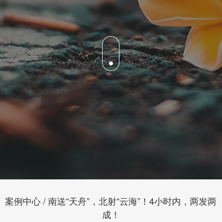
案例中心 / 南送“天舟”，北射“云海”！4小时内，两发两
成！