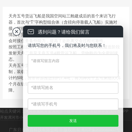
天舟五号货运飞船是我国空间站三舱建成后的首个来访飞行
器，首次与“T”字构型组合体（含径向停靠载人飞船）实施对
接，对接目标达80吨量级，这也是我国首次在空间站有人驻留
遇到问题？请给我们留言
情况下实施货运飞船交会对接，具备故障情况下手控遥操作交
会对接任务备份能力，提高了近距离交会过程可靠性。
请填写您的手机号，我们将及时与您联系！
按照工程总体飞行任务规划，空间站关键技术验证及建造阶段
发射天舟二号至天舟五号4艘货运飞船，货物舱均为全密封状
态。
天舟五号货运飞船由中国航天科技集团有限公司五院抓总研
制，装载了航天员系统、空间站系统、空间应用领域的货物共
计约5吨，携带补加推进剂约1.4吨，将为神舟十五号乘组3人6
个月在轨驻留、空间站组装建造和空间应用领域提供物资保
障。
站点关键词：
漯河市系统开发
漯河市小程序开发
漯河市软件开发
漯河市APP
开发
漯河市小程序商城开发
漯河市网站开发
广东启云教育科技有限公司 © 版权所有
粤ICP备2023089437号-4