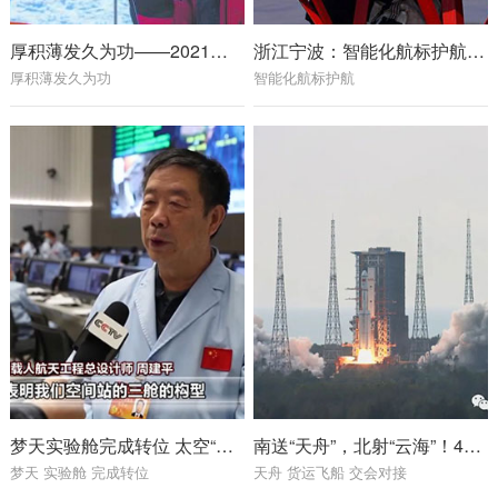
厚积薄发久为功——2021年世界科技发展回顾·基础研究
浙江宁波：智能化航标护航海上春运
厚积薄发久为功
智能化航标护航
梦天实验舱完成转位 太空“变形”分几步？
南送“天舟”，北射“云海”！4小时内，两发两成！
梦天 实验舱 完成转位
天舟 货运飞船 交会对接