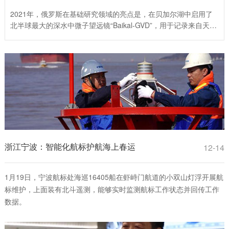
2021年，俄罗斯在基础研究领域的亮点是，在贝加尔湖中启用了
北半球最大的深水中微子望远镜“Baikal-GVD”，用于记录来自天体
的超高能中微子流，研究地球物理学、水文学和淡水生物学现象，
探索宇宙的产生和进化过程。
浙江宁波：智能化航标护航海上春运
12-14
1月19日，宁波航标处海巡16405船在虾峙门航道的小双山灯浮开展航
标维护，上面装有北斗遥测，能够实时监测航标工作状态并回传工作
数据。