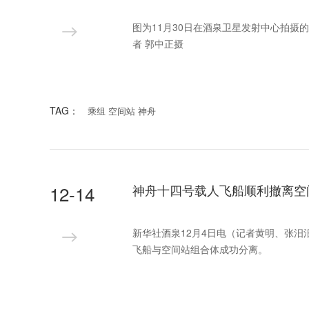
图为11月30日在酒泉卫星发射中心拍
者 郭中正摄
TAG：
乘组 空间站 神舟
12-14
神舟十四号载人飞船顺利撤离空
新华社酒泉12月4日电（记者黄明、张汨
飞船与空间站组合体成功分离。