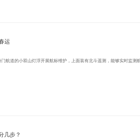
春运
在虾峙门航道的小双山灯浮开展航标维护，上面装有北斗遥测，能够实时监测
”分几步？