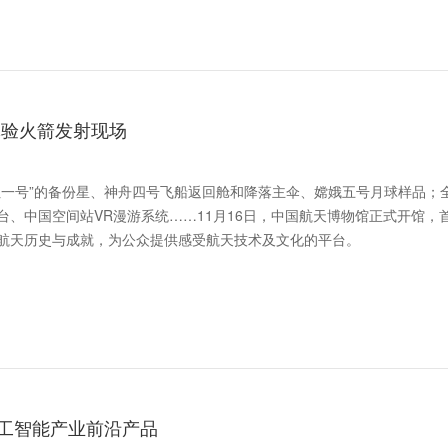
体验火箭发射现场
红一号”的备份星、神舟四号飞船返回舱和降落主伞、嫦娥五号月球样品；
、中国空间站VR漫游系统……11月16日，中国航天博物馆正式开馆，
航天历史与成就，为公众提供感受航天技术及文化的平台。
工智能产业前沿产品