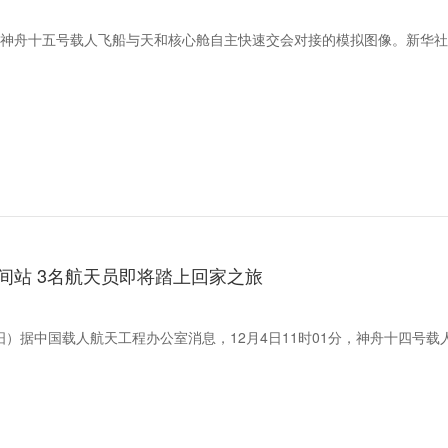
摄的神舟十五号载人飞船与天和核心舱自主快速交会对接的模拟图像。新华
间站 3名航天员即将踏上回家之旅
汨）据中国载人航天工程办公室消息，12月4日11时01分，神舟十四号载