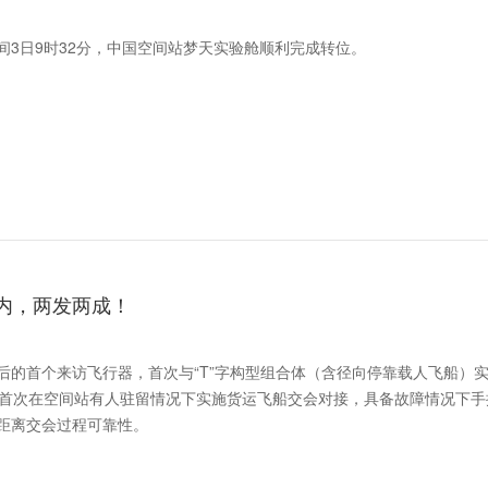
3日9时32分，中国空间站梦天实验舱顺利完成转位。
时内，两发两成！
后的首个来访飞行器，首次与“T”字构型组合体（含径向停靠载人飞船）
国首次在空间站有人驻留情况下实施货运飞船交会对接，具备故障情况下手
距离交会过程可靠性。